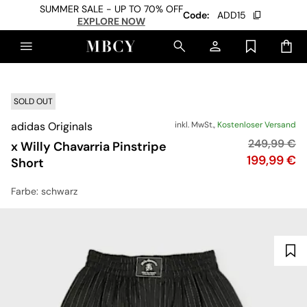
SUMMER SALE - UP TO 70% OFF
Code:
ADD15
EXPLORE NOW
SOLD OUT
adidas Originals
inkl. MwSt.,
Kostenloser Versand
Originalpre
249,99 €
x Willy Chavarria Pinstripe
Preis
199,99 €
Short
Farbe
: schwarz