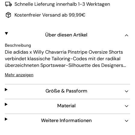
Schnelle Lieferung innerhalb 1-3 Werktagen
Kostenfreier Versand ab 99,99€
Über diesen Artikel
Beschreibung
Die adidas x Willy Chavarria Pinstripe Oversize Shorts
verbindet klassische Tailoring-Codes mit der radikal
überzeichneten Sportswear-Silhouette des Designers
Willy Chavarria. Die Shorts übersetzen formelle
Mehr anzeigen
Anzugreferenzen in ein modernes Streetwear-Piece, das
bewusst mit Proportion, Länge und Struktur arbeitet.
Größe & Passform
Gefertigt aus einem hochwertigen, gewebten Wollmix im
Pinstripe-Design entsteht eine dichte, leicht
strukturierte Oberfläche mit präzisem Fall. Der oversized,
Material
knielange Schnitt sorgt für eine voluminöse Silhouette
mit klarer Präsenz, während Bundfalten die Tailoring-
Weitere Informationen
Referenz zusätzlich betonen. Ein elastischer Bund mit
Tunnelzug sowie funktionale Taschen mit Reißverschluss