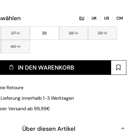
swählen
EU
UK
US
CM
37 ⅓
38
38 ⅔
39 ⅓
40 ⅔
IN DEN WARENKORB
eie Retoure
 Lieferung innerhalb 1-3 Werktagen
eier Versand ab 99,99€
Über diesen Artikel