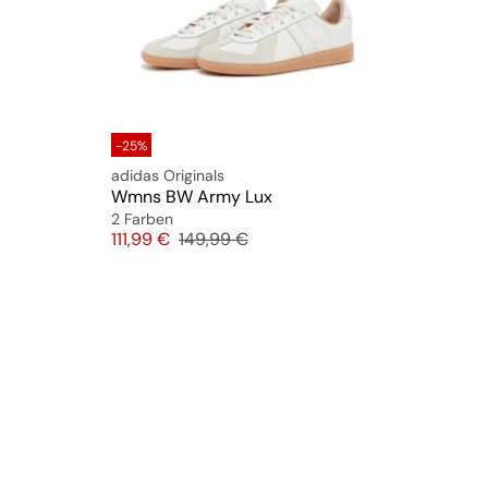
-25%
adidas Originals
Wmns BW Army Lux
2 Farben
Preis
Originalpreis
111,99 €
149,99 €