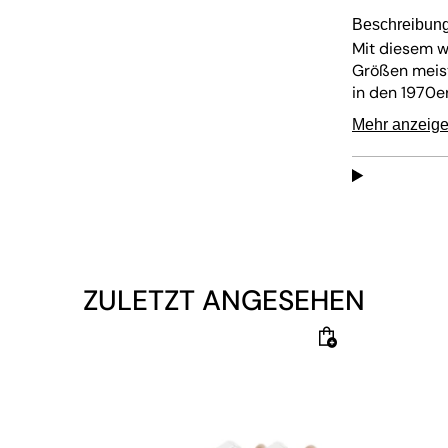
Beschreibun
Mit diesem 
Größen meist
in den 1970e
und Training
Mehr anzeig
ihren „Repli
Crackle-Opti
Overlays. Da
profilierte C
perfekt zu fa
ZULETZT ANGESEHEN
Obermaterial
Futter: 100% 
Sohle: 100%