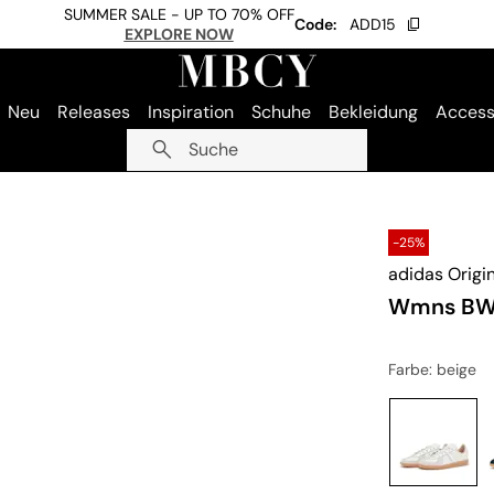
SUMMER SALE - UP TO 70% OFF
Code:
ADD15
EXPLORE NOW
Neu
Releases
Inspiration
Schuhe
Bekleidung
Access
Suche
-25%
adidas Origi
Wmns BW
Farbe
: beige