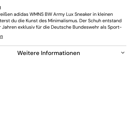
g
weißen adidas WMNS BW Army Lux Sneaker in kleinen
erst du die Kunst des Minimalismus. Der Schuh entstand
r Jahren exklusiv für die Deutsche Bundeswehr als Sport-
sschuh und wurde auch von Maison Margiela als Vorlage für
en
ca“ genutzt. Der BW Army ist aus elegantem Leder in
k gefertigt, hat eine T-förmige Zehenkappe und weitere
Weitere Informationen
s Futter aus weichem Leder und eine robuste, niedrig
upsohle machen alles mit. Dieser vielseitige Schuh passt
st jedem Outfit.
: 100% Leder
Textil
 Gummi