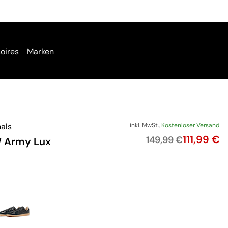
oires
Marken
nals
inkl. MwSt.,
Kostenloser Versand
Preis
111,99 €
Originalpreis
149,99 €
 Army Lux