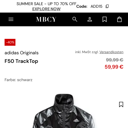
SUMMER SALE - UP TO 70% OFF
Code:
ADD15
EXPLORE NOW
-40%
adidas Originals
inkl. MwSt zzgl.
Versandkosten
Originalpr
99,99 €
F50 TrackTop
Preis
59,99 €
Farbe
: schwarz