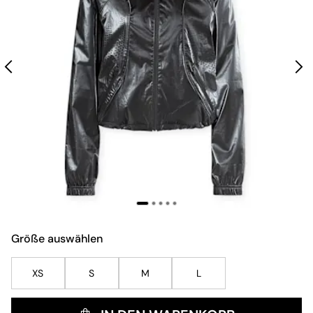
Größe auswählen
XS
S
M
L