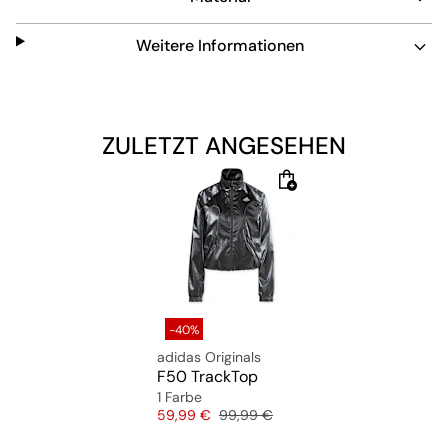
Weitere Informationen
ZULETZT ANGESEHEN
-40%
adidas Originals
F50 TrackTop
1 Farbe
Preis
Originalpreis
59,99 €
99,99 €