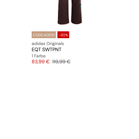
CODE:ADD15
-30%
adidas Originals
EQT SWTPNT
1 Farbe
Preis
Originalpreis
83,99 €
119,99 €