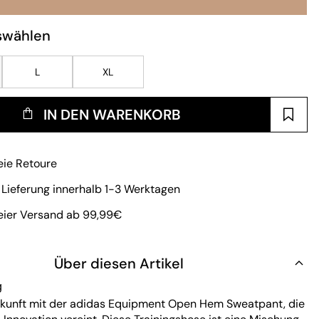
swählen
L
XL
IN DEN WARENKORB
eie Retoure
 Lieferung innerhalb 1-3 Werktagen
eier Versand ab 99,99€
Über diesen Artikel
g
ukunft mit der adidas Equipment Open Hem Sweatpant, die