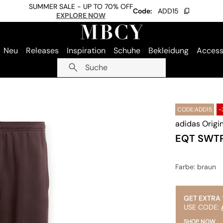
SUMMER SALE - UP TO 70% OFF
Code:
ADD15
EXPLORE NOW
Neu
Releases
Inspiration
Schuhe
Bekleidung
Access
Suche
CODE:ADD15
-
adidas Origi
EQT SWT
Farbe
: braun
GET EXTRA 
USE CODE:
SHOP NOW