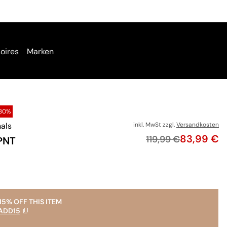
oires
Marken
30%
nals
inkl. MwSt zzgl.
Versandkosten
Preis
83,99 €
Originalpreis
119,99 €
PNT
15% OFF THIS ITEM
ADD15