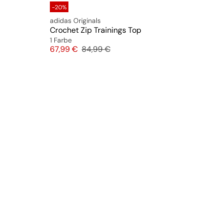
-20%
adidas Originals
Crochet Zip Trainings Top
1 Farbe
Preis
Originalpreis
67,99 €
84,99 €