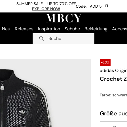
SUMMER SALE - UP TO 70% OFF
Code:
ADD15
EXPLORE NOW
Neu
Releases
Inspiration
Schuhe
Bekleidung
Access
Suche
-20%
adidas Origi
Crochet Z
Farbe
: schwar
Größe au