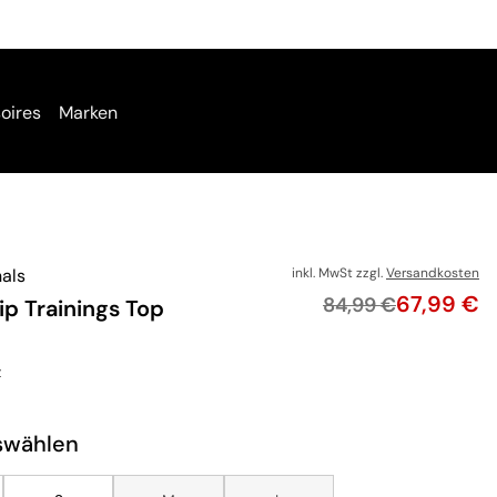
oires
Marken
nals
inkl. MwSt zzgl.
Versandkosten
Preis
67,99 €
Originalpreis
84,99 €
ip Trainings Top
z
swählen