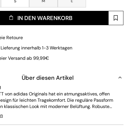
S
M
L
IN DEN WARENKORB
eie Retoure
 Lieferung innerhalb 1-3 Werktagen
eier Versand ab 99,99€
Über diesen Artikel
g
T von adidas Originals hat ein atmungsaktives, offen
esign für leichten Tragekomfort. Die reguläre Passform
nen klassischen Look mit moderner Belüftung. Robuste
arantieren lange Haltbarkeit, während die einfache Pflege
en
Aussehen bewahrt. Die ikonischen drei Streifen und das
verleihen dieser schwarzen Zip-Jacke zeitlosen Stil.