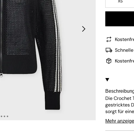
XS
Kostenfr
Schnelle
Kostenfr
Beschreibun
Die Crochet T
gestricktes D
sorgt für ei
Materialien g
Mehr anzeig
das frische 
Trefoil-Logo 