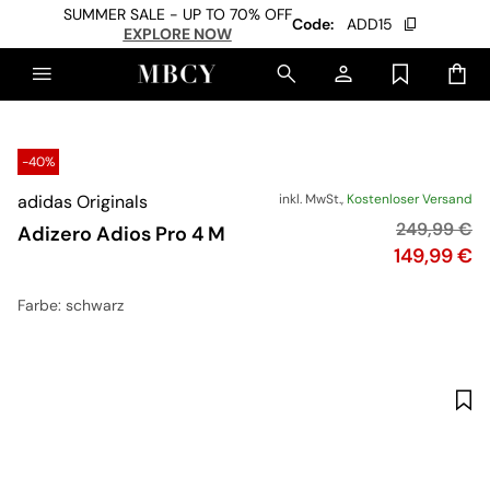
SUMMER SALE - UP TO 70% OFF
Code:
ADD15
EXPLORE NOW
-40%
adidas Originals
inkl. MwSt.,
Kostenloser Versand
Originalpre
249,99 €
Adizero Adios Pro 4 M
Preis
149,99 €
Farbe
: schwarz