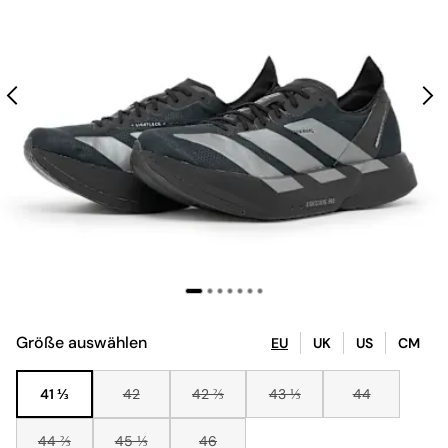
Größe auswählen
EU
UK
US
CM
41 ⅓
42
42 ⅔
43 ⅓
44
44 ⅔
45 ⅓
46