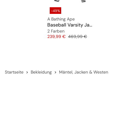
-49%
A Bathing Ape
Baseball Varsity Jacket
2 Farben
Preis
Originalpreis
239,99 €
469,99 €
Startseite
Bekleidung
Mäntel, Jacken & Westen