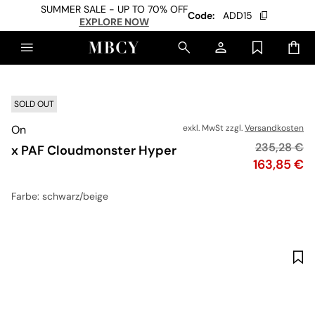
SUMMER SALE - UP TO 70% OFF
Code:
ADD15
EXPLORE NOW
SOLD OUT
On
exkl. MwSt zzgl.
Versandkosten
Originalpre
235,28 €
x PAF Cloudmonster Hyper
Preis
163,85 €
Farbe
: schwarz/beige