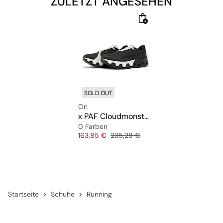
ZULETZT ANGESEHEN
futuristische Formsprache von PAF, während High-Grip-
Schnürsenkel und perforierte Details Funktion und
Komfort betonen.
SOLD OUT
On
x PAF Cloudmonster Hyper
0 Farben
Preis
Originalpreis
163,85 €
235,28 €
Startseite
Schuhe
Running