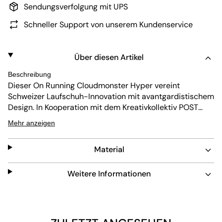
Sendungsverfolgung mit UPS
Schneller Support von unserem Kundenservice
Über diesen Artikel
Beschreibung
Dieser On Running Cloudmonster Hyper vereint
Schweizer Laufschuh-Innovation mit avantgardistischem
Design. In Kooperation mit dem Kreativkollektiv POST
ARCHIVE FACTION (PAF) entsteht ein Sneaker, der
Mehr anzeigen
Performance und Stil auf ein neues Level hebt. Die neu
entwickelte Helion™ HF Dual-Foam-Dämpfung sorgt für
Material
maximale Energierückgabe und ein dynamisches
Laufgefühl. Mit nur 313 g Gewicht und einem 6 mm Drop
bietet der Schuh eine ausgewogene Kombination aus
Weitere Informationen
Reaktionsfreude und Stabilität. Das schwarz-
beigefarbene Obermaterial aus recyceltem Polyester
und TPU gewährleistet Atmungsaktivität, Halt und
Nachhaltigkeit. Das cleane Design unterstreicht die