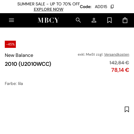
SUMMER SALE - UP TO 70% OFF
Code:
ADD15
EXPLORE NOW
-45%
New Balance
exkl. MwSt zzgl.
Versandkosten
Originalpre
142,84 €
2010 (U2010WCC)
Preis
78,14 €
Farbe
: lila