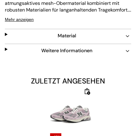
atmungsaktives
mesh
-Obermaterial kombiniert mit
robusten Materialien für langanhaltenden Tragekomfort.
Das niedrig geschnittene Design sorgt für
Mehr anzeigen
Bewegungsfreiheit. Der Schuh hat eine stoßdämpfende
Einlegesohle und Außensohle für Komfort und Schutz.
Material
Reflektierende Details erhöhen die Sichtbarkeit,
während die abriebfeste Außensohle für guten Grip und
einfache Pflege sorgt.
Weitere Informationen
ZULETZT ANGESEHEN