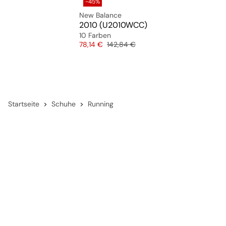
-45%
New Balance
2010 (U2010WCC)
10 Farben
Preis
Originalpreis
78,14 €
142,84 €
Startseite
Schuhe
Running