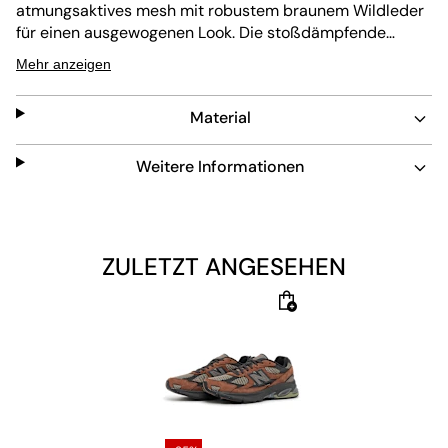
atmungsaktives
mesh
mit robustem braunem Wildleder
für einen ausgewogenen Look. Die stoßdämpfende
Innensohle und Außensohle sorgen für langanhaltenden
Mehr anzeigen
Komfort und Halt. Dieser Sneaker ist pflegeleicht und
bietet dank der Schnürung einen sicheren Sitz.
Material
Weitere Informationen
ZULETZT ANGESEHEN