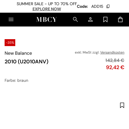
SUMMER SALE - UP TO 70% OFF
Code:
ADD15
EXPLORE NOW
-35%
New Balance
exkl. MwSt zzgl.
Versandkosten
Originalpre
142,84 €
2010 (U2010ANV)
Preis
92,42 €
Farbe
: braun