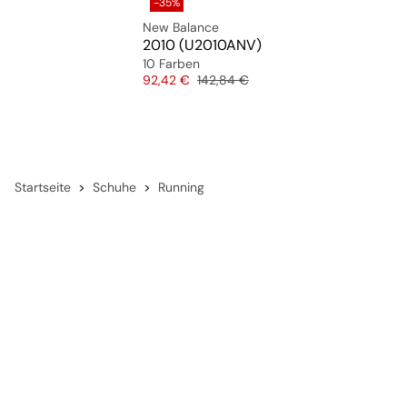
-35%
New Balance
2010 (U2010ANV)
10 Farben
Preis
Originalpreis
92,42 €
142,84 €
Startseite
Schuhe
Running