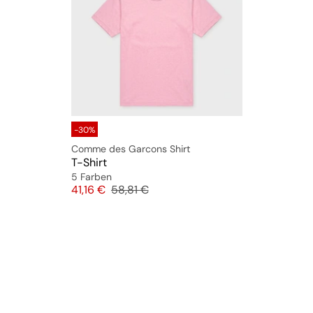
-30%
Comme des Garcons Shirt
T-Shirt
5 Farben
Preis
Originalpreis
41,16 €
58,81 €