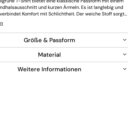
llgrüne T-Shirt bietet eine klassische Passform mit einem
ndhalsausschnitt und kurzen Ärmeln. Es ist langlebig und
 verbindet Komfort mit Schlichtheit. Der weiche Stoff sorgt
es Tragen den ganzen Tag und macht es zu einem
en
Teil für jede legere Garderobe.
Größe & Passform
Material
Weitere Informationen