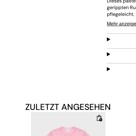
Dieses paste
gerippten Ru
pflegeleicht,
für angenehm
Mehr anzeig
vielseitigen 
ZULETZT ANGESEHEN