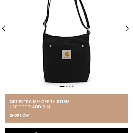
GET EXTRA 15% OFF THIS ITEM
USE CODE:
ADD15
SHOP NOW