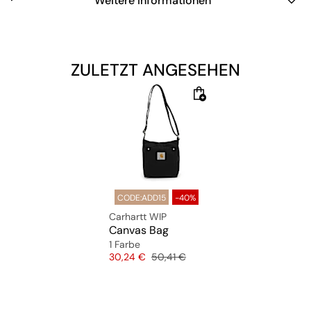
Weitere Informationen
ZULETZT ANGESEHEN
CODE:ADD15
-40%
Carhartt WIP
Canvas Bag
1 Farbe
Preis
Originalpreis
30,24 €
50,41 €