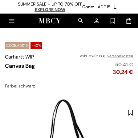
SUMMER SALE - UP TO 70% OFF
Code:
ADD15
EXPLORE NOW
CODE:ADD15
-40%
Carhartt WIP
exkl. MwSt zzgl.
Versandkosten
Originalpr
50,41 €
Canvas Bag
Preis
30,24 €
Farbe
: schwarz