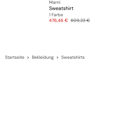
Marni
Sweatshirt
1 Farbe
Preis
Originalpreis
476,46 €
609,23 €
Startseite
Bekleidung
Sweatshirts