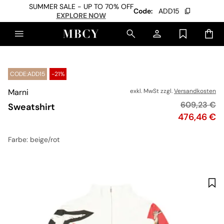
SUMMER SALE - UP TO 70% OFF
Code:
ADD15
EXPLORE NOW
CODE:ADD15
-21%
Marni
exkl. MwSt zzgl.
Versandkosten
Originalpre
609,23 €
Sweatshirt
Preis
476,46 €
Farbe
: beige/rot