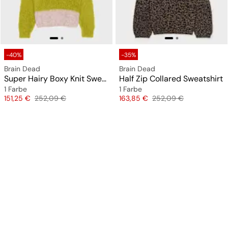
-40%
-35%
Brain Dead
Brain Dead
Super Hairy Boxy Knit Sweater
Half Zip Collared Sweatshirt
1 Farbe
1 Farbe
Preis
Originalpreis
Preis
Originalpreis
151,25 €
252,09 €
163,85 €
252,09 €