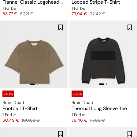
Flannel Classic Logohead 6 Panel Hat
Looped Stripe T-Shirt
1 Farbe
1 Farbe
Preis
Originalpreis
Preis
Originalpreis
53,77 €
67,21 €
73,94 €
92,42 €
-40%
-35%
Brain Dead
Brain Dead
Football T-Shirt
Thermal Long Sleeve Tee
1 Farbe
1 Farbe
Preis
Originalpreis
Preis
Originalpreis
60,49 €
100,83 €
76,46 €
117,63 €