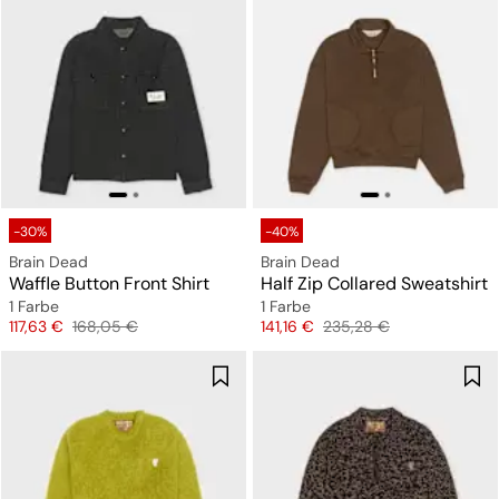
-30%
-40%
Brain Dead
Brain Dead
Waffle Button Front Shirt
Half Zip Collared Sweatshirt
1 Farbe
1 Farbe
Preis
Originalpreis
Preis
Originalpreis
117,63 €
168,05 €
141,16 €
235,28 €