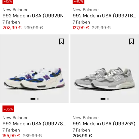
-15%
-40%
New Balance
New Balance
992 Made in USA (U9929NF)
992 Made in USA (U992TB) "All Black"
7 Farben
7 Farben
Preis
Originalpreis
Preis
Originalpreis
203,99 €
239,99 €
137,99 €
229,99 €
-35%
New Balance
New Balance
992 Made in USA (U99278L)
992 Made in USA (U992GY)
7 Farben
7 Farben
Preis
Originalpreis
Preis
155,99 €
239,99 €
206,99 €