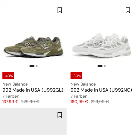
-40%
-30%
New Balance
New Balance
992 Made in USA (U992GL)
992 Made in USA (U992NC)
7 Farben
7 Farben
Preis
Originalpreis
Preis
Originalpreis
137,99 €
229,99 €
160,99 €
229,99 €