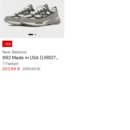
-15%
New Balance
992 Made in USA (U9927WX)
7 Farben
Preis
Originalpreis
203,99 €
239,99 €