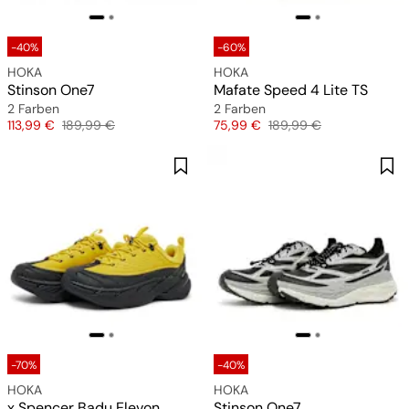
-40%
-60%
HOKA
HOKA
Stinson One7
Mafate Speed 4 Lite TS
2 Farben
2 Farben
Preis
Originalpreis
Preis
Originalpreis
113,99 €
189,99 €
75,99 €
189,99 €
-70%
-40%
HOKA
HOKA
x Spencer Badu Elevon
Stinson One7