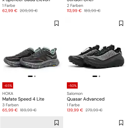
1 Farbe
2 Farben
Preis
Originalpreis
Preis
Originalpreis
62,99 €
209,99 €
113,99 €
189,99 €
-65%
-50%
HOKA
Salomon
Mafate Speed 4 Lite
Quasar Advanced
3 Farben
1 Farbe
Preis
Originalpreis
Preis
Originalpreis
65,99 €
189,99 €
139,99 €
279,99 €