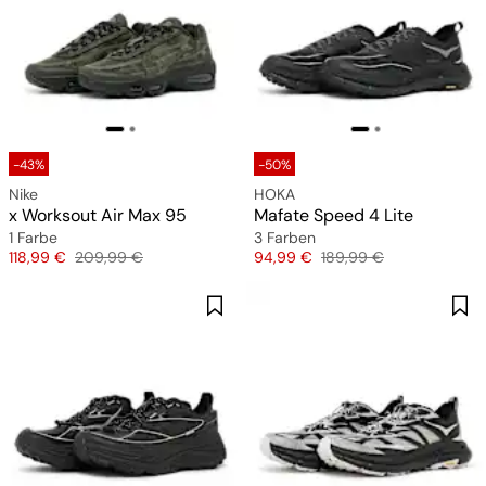
-43%
-50%
Nike
HOKA
x Worksout Air Max 95
Mafate Speed 4 Lite
1 Farbe
3 Farben
Preis
Originalpreis
Preis
Originalpreis
118,99 €
209,99 €
94,99 €
189,99 €