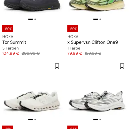
-50%
-50%
HOKA
HOKA
Tor Summit
x Supervsn Clifton One9
3 Farben
1 Farbe
Preis
Originalpreis
Preis
Originalpreis
104,99 €
209,99 €
79,99 €
159,99 €