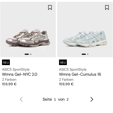
NEU
NEU
ASICS SportStyle
ASICS SportStyle
Wmns Gel-NYC 2.0
Wmns Gel-Cumulus 16
2 Farben
2 Farben
Preis
Preis
159,99 €
159,99 €
Seite
von
1
2