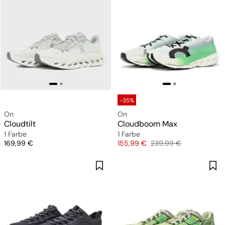
-35%
On
On
Cloudtilt
Cloudboom Max
1 Farbe
1 Farbe
Preis
Preis
Originalpreis
169,99 €
155,99 €
239,99 €