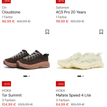
-35%
-40%
On
Salomon
Cloudzone
ACS Pro 20 Years
1 Farbe
1 Farbe
Preis
Originalpreis
Preis
Originalpreis
96,99 €
149,99 €
119,99 €
199,99 €
-50%
-55%
HOKA
HOKA
Tor Summit
Mafate Speed 4 Lite
3 Farben
3 Farben
Preis
Originalpreis
Preis
Originalpreis
104,99 €
209,99 €
84,99 €
189,99 €