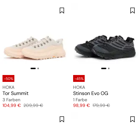
-50%
-45%
HOKA
HOKA
Tor Summit
Stinson Evo OG
3 Farben
1 Farbe
Preis
Originalpreis
Preis
Originalpreis
104,99 €
209,99 €
98,99 €
179,99 €