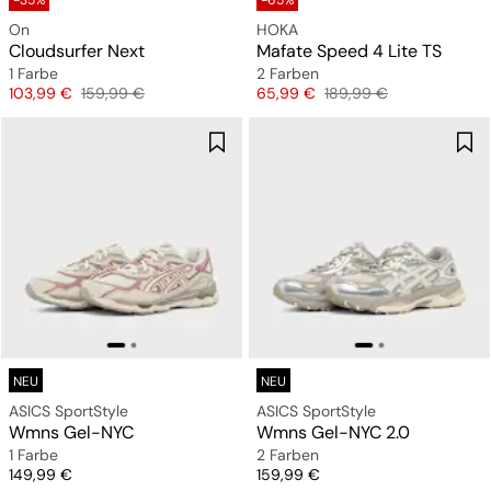
-35%
-65%
On
HOKA
Cloudsurfer Next
Mafate Speed 4 Lite TS
1 Farbe
2 Farben
Preis
Originalpreis
Preis
Originalpreis
103,99 €
159,99 €
65,99 €
189,99 €
NEU
NEU
ASICS SportStyle
ASICS SportStyle
Wmns Gel-NYC
Wmns Gel-NYC 2.0
1 Farbe
2 Farben
Preis
Preis
149,99 €
159,99 €