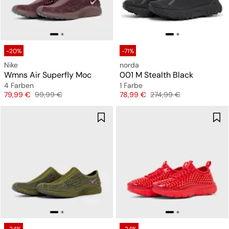
-20%
-71%
Nike
norda
Wmns Air Superfly Moc
001 M Stealth Black
4 Farben
1 Farbe
Preis
Originalpreis
Preis
Originalpreis
79,99 €
99,99 €
78,99 €
274,99 €