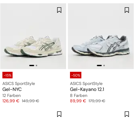
-15%
-50%
ASICS SportStyle
ASICS SportStyle
Gel-NYC
Gel-Kayano 12.1
12 Farben
8 Farben
Preis
Originalpreis
Preis
Originalpreis
126,99 €
149,99 €
89,99 €
179,99 €