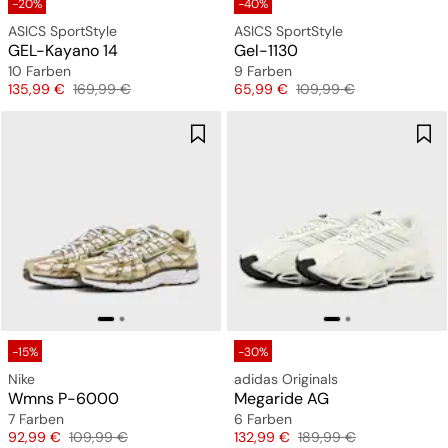
-20%
-40%
ASICS SportStyle
ASICS SportStyle
GEL-Kayano 14
Gel-1130
10 Farben
9 Farben
Preis
Originalpreis
Preis
Originalpreis
135,99 €
169,99 €
65,99 €
109,99 €
-15%
-30%
Nike
adidas Originals
Wmns P-6000
Megaride AG
7 Farben
6 Farben
Preis
Originalpreis
Preis
Originalpreis
92,99 €
109,99 €
132,99 €
189,99 €