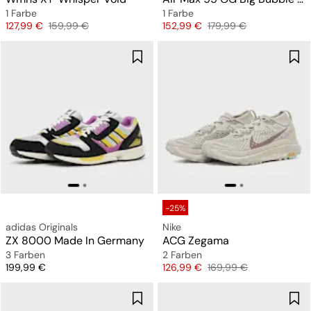
1 Farbe
1 Farbe
Preis
Originalpreis
Preis
Originalpreis
127,99 €
159,99 €
152,99 €
179,99 €
-25%
adidas Originals
Nike
ZX 8000 Made In Germany
ACG Zegama
3 Farben
2 Farben
Preis
Preis
Originalpreis
199,99 €
126,99 €
169,99 €