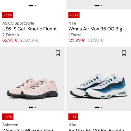
-70%
-30%
ASICS SportStyle
Nike
US6-S Gel-Kinetic Fluent
Wmns Air Max 95 OG Big Bubble "Slate"
2 Farben
1 Farbe
Preis
Originalpreis
Preis
Originalpreis
62,99 €
209,99 €
125,99 €
179,99 €
-20%
-15%
Salomon
Nike
Wmns XT-Whisper Void
Air Max 95 OG Big Bubble "Slate"