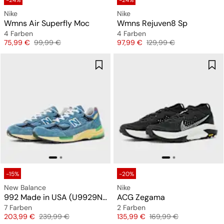
-24%
-24%
Nike
Nike
Wmns Air Superfly Moc
Wmns Rejuven8 Sp
4 Farben
4 Farben
Preis
Originalpreis
Preis
Originalpreis
75,99 €
99,99 €
97,99 €
129,99 €
-15%
-20%
New Balance
Nike
992 Made in USA (U9929NF)
ACG Zegama
7 Farben
2 Farben
Preis
Originalpreis
Preis
Originalpreis
203,99 €
239,99 €
135,99 €
169,99 €