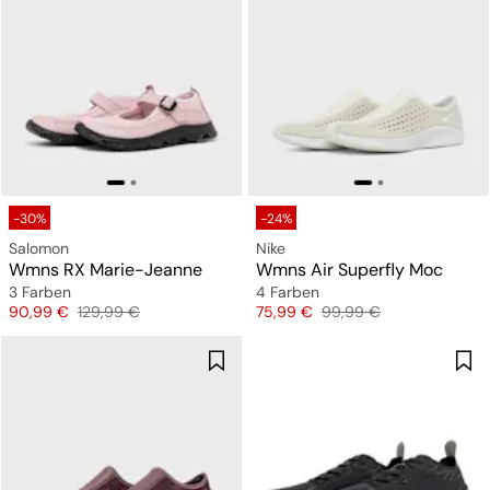
-30%
-24%
Salomon
Nike
Wmns RX Marie-Jeanne
Wmns Air Superfly Moc
3 Farben
4 Farben
Preis
Originalpreis
Preis
Originalpreis
90,99 €
129,99 €
75,99 €
99,99 €