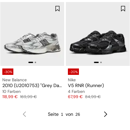
-30%
-20%
New Balance
Nike
2010 (U2010753) "Grey Days"
V5 RNR (Runner)
10 Farben
4 Farben
Preis
Originalpreis
Preis
Originalpreis
118,99 €
169,99 €
67,99 €
84,99 €
Seite
von
1
26