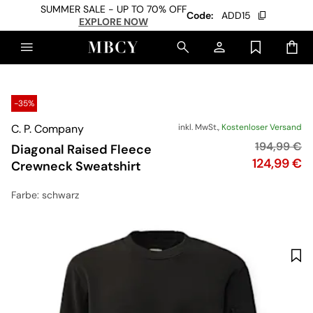
SUMMER SALE - UP TO 70% OFF
Code:
ADD15
EXPLORE NOW
-35%
C. P. Company
inkl. MwSt.,
Kostenloser Versand
Originalpre
194,99 €
Diagonal Raised Fleece
Preis
124,99 €
Crewneck Sweatshirt
Farbe
: schwarz