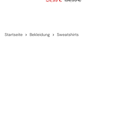
Preis
Originalpreis
124,99 €
194,99 €
Startseite
Bekleidung
Sweatshirts