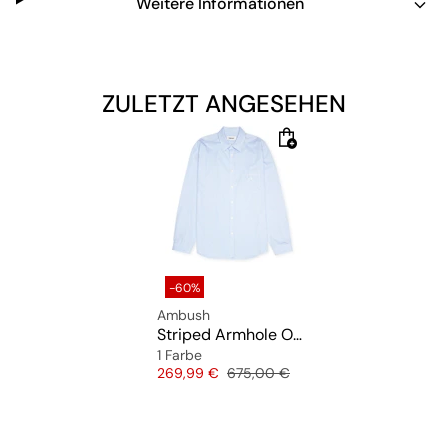
Weitere Informationen
ZULETZT ANGESEHEN
-60%
Ambush
Striped Armhole Open Shirt
1 Farbe
Preis
Originalpreis
269,99 €
675,00 €