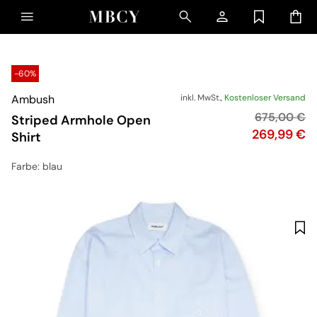
-60%
Ambush
inkl. MwSt.,
Kostenloser Versand
Originalprei
675,00 €
Striped Armhole Open
Preis
269,99 €
Shirt
Farbe
: blau