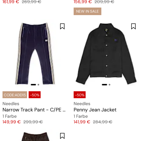
Preis
Originalpreis
Preis
Originalpreis
161,99 €
269,99 €
156,99 €
209,99 €
NEW IN SALE
CODE:ADD15
-50%
-50%
Needles
Needles
Narrow Track Pant - C/PE Velour
Penny Jean Jacket
1 Farbe
1 Farbe
Preis
Originalpreis
Preis
Originalpreis
149,99 €
299,99 €
141,99 €
284,99 €