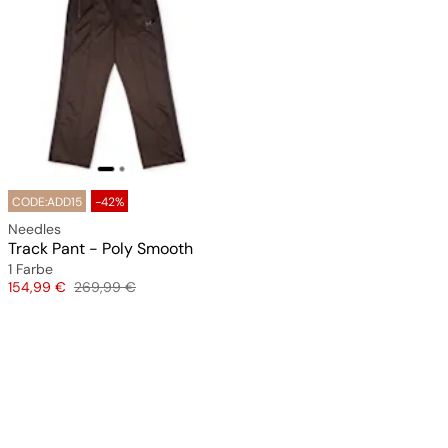
CODE:ADD15
-42%
Needles
Track Pant - Poly Smooth
1 Farbe
Preis
Originalpreis
154,99 €
269,99 €