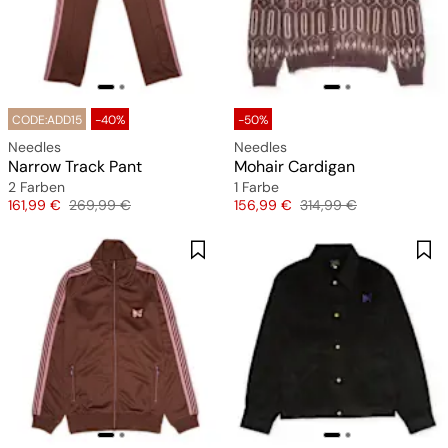
CODE:ADD15
-40%
-50%
Needles
Needles
Narrow Track Pant
Mohair Cardigan
2 Farben
1 Farbe
Preis
Originalpreis
Preis
Originalpreis
161,99 €
269,99 €
156,99 €
314,99 €