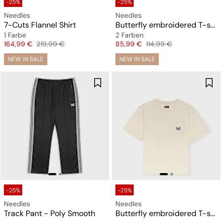
-25%
-25%
Needles
Needles
7-Cuts Flannel Shirt
Butterfly embroidered T-shirt
1 Farbe
2 Farben
Preis
Originalpreis
Preis
Originalpreis
164,99 €
219,99 €
85,99 €
114,99 €
NEW IN SALE
NEW IN SALE
-25%
-25%
Needles
Needles
Track Pant - Poly Smooth
Butterfly embroidered T-shirt