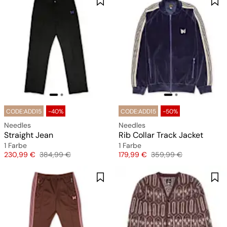
CODE:ADD15
-40%
CODE:ADD15
-50%
Needles
Needles
Straight Jean
Rib Collar Track Jacket
1 Farbe
1 Farbe
Preis
Originalpreis
Preis
Originalpreis
230,99 €
384,99 €
179,99 €
359,99 €