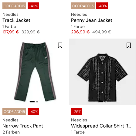
CODE:ADD15
-40%
CODE:ADD15
-40%
Needles
Needles
Track Jacket
Penny Jean Jacket
1 Farbe
1 Farbe
Preis
Originalpreis
Preis
Originalpreis
197,99 €
329,99 €
296,99 €
494,99 €
CODE:ADD15
-40%
-25%
Needles
Needles
Narrow Track Pant
Widespread Collar Shirt Raschel Lace (Crochet)
2 Farben
1 Farbe