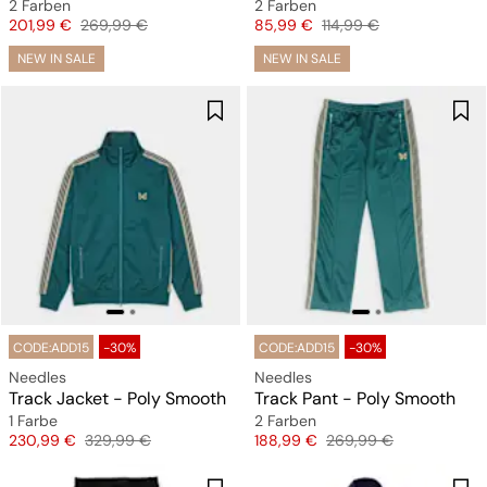
2 Farben
2 Farben
Preis
Originalpreis
Preis
Originalpreis
201,99 €
269,99 €
85,99 €
114,99 €
NEW IN SALE
NEW IN SALE
CODE:ADD15
-30%
CODE:ADD15
-30%
Needles
Needles
Track Jacket - Poly Smooth
Track Pant - Poly Smooth
1 Farbe
2 Farben
Preis
Originalpreis
Preis
Originalpreis
230,99 €
329,99 €
188,99 €
269,99 €