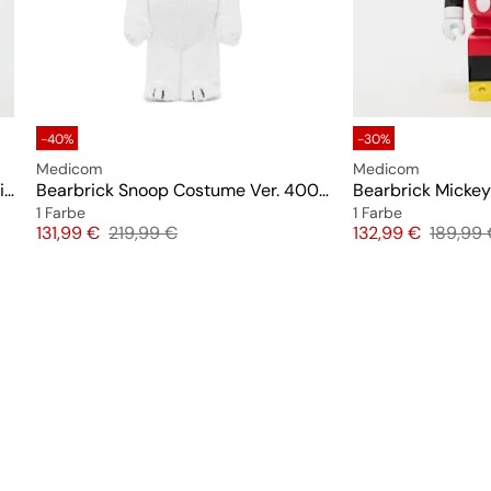
-40%
-30%
Medicom
Medicom
Bearbrick Pete (Mickey Mouse & Friends) 400%
Bearbrick Snoop Costume Ver. 400%
1 Farbe
1 Farbe
Preis
Originalpreis
Preis
Origina
131,99 €
219,99 €
132,99 €
189,99 