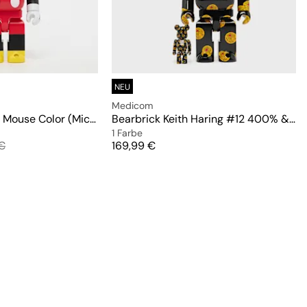
NEU
Medicom
Bearbrick Mickey Mouse Color (Mickey Mouse & Friends) 400%
Bearbrick Keith Haring #12 400% & 100%
1 Farbe
lpreis
Preis
€
169,99 €