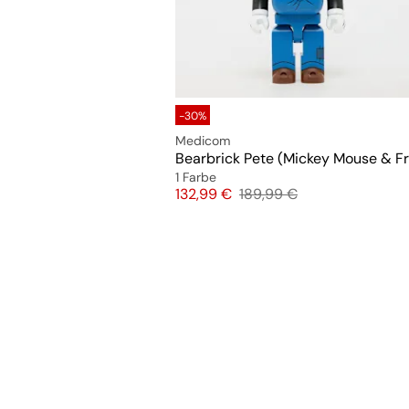
-30%
Medicom
1 Farbe
Preis
Originalpreis
132,99 €
189,99 €